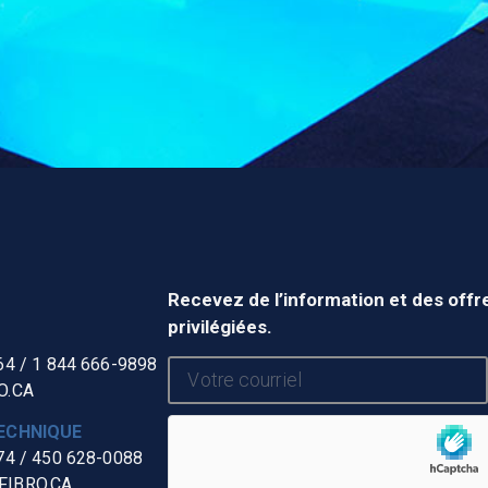
Recevez de l’information et des offr
privilégiées.
64
/
1 844 666-9898
O.CA
ECHNIQUE
74
/
450 628-0088
IBRO.CA