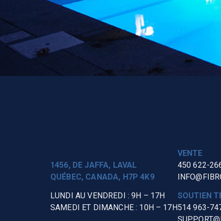
VENTE
1456, DE JAFFA, LAVAL
450 622-26
QUÉBEC, CANADA, H7P 4K9
INFO@FIBR
LUNDI AU VENDREDI : 9H – 17H
SOUTIEN T
SAMEDI ET DIMANCHE : 10H – 17H
514 963-74
SUPPORT@F