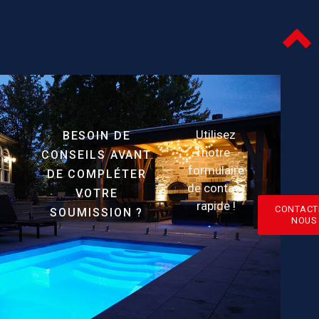
Utilisez
BESOIN DE
notre
CONSEILS AVANT
formulaire
DE COMPLÉTER
de contact
VOTRE
rapide !
CONTACT
SOUMISSION ?
NOUS