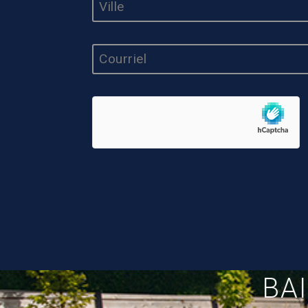
*
E-
MAIL
*
BA