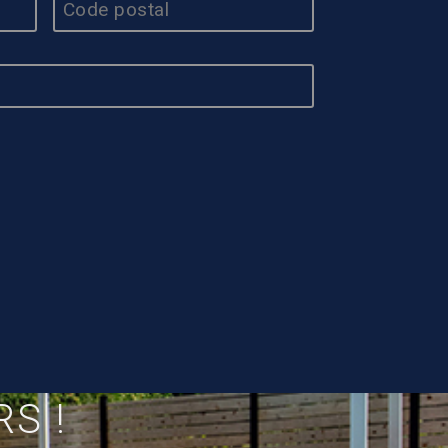
HCAPTCHA
S !