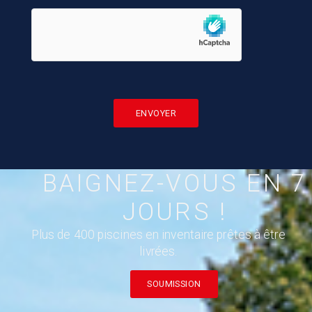
HCAPTCHA
BAIGNEZ-VOUS EN 7
JOURS !
Plus de 400 piscines en inventaire prêtes à être
livrées.
SOUMISSION