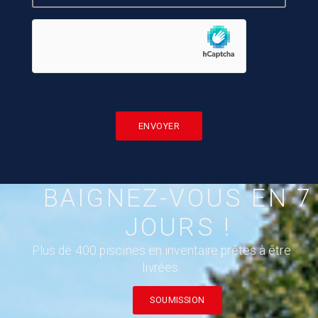
HCAPTCHA
BAIGNEZ-VOUS EN 7
JOURS !
Plus de 400 piscines en inventaire prêtes à être
livrées.
SOUMISSION