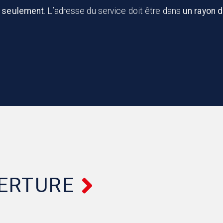
o seulement
. L’adresse du service doit être dans
un rayon 
VERTURE