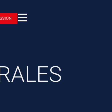
SSION
RALES